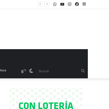
WhatsApp
Youtube
Instagram
Facebook
Sidebar
el CET 17
Cambiar
Buscar
℃
8
modo