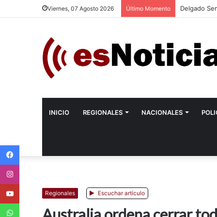
Delgado Sem
Viernes, 07 Agosto 2026
Último Momento
INICIO
REGIONALES
NACIONALES
POLI
Facebook
Instagram
Youtube
Regionales
Escuchar artículo
WhatsApp
Australia ordena cerrar tod