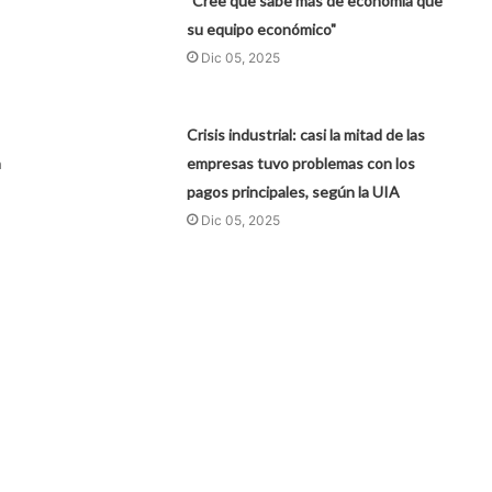
"Cree que sabe más de economía que
su equipo económico"
Dic 05, 2025
Crisis industrial: casi la mitad de las
n
empresas tuvo problemas con los
pagos principales, según la UIA
Dic 05, 2025