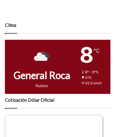
Clima
8
℃
General Roca
8º - 8º%
51%
45.8 km/h
Nubes
Cotización Dólar Oficial