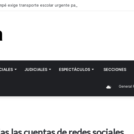
pé exige transporte escolar urgente para la ESRN 106 de Romagnoli y 
CIALES
JUDICIALES
ESPECTÁCULOS
SECCIONES
General Roca
as las cuentas de redes sociales