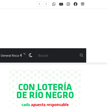
WhatsApp
Youtube
Instagram
Facebook
Sidebar
 el CET 17
℃
4
Cambiar
Buscar
General Roca
modo