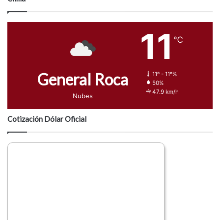
11
℃
General Roca
11º - 11º%
50%
47.9 km/h
Nubes
Cotización Dólar Oficial