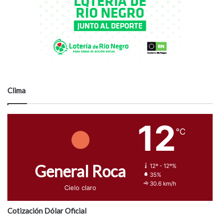
Clima
12
℃
General Roca
12º - 12º%
35%
30.6 km/h
Cielo claro
Cotización Dólar Oficial