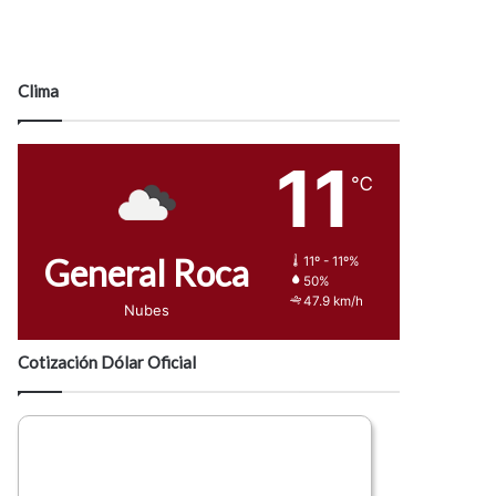
Clima
11
℃
General Roca
11º - 11º%
50%
47.9 km/h
Nubes
Cotización Dólar Oficial