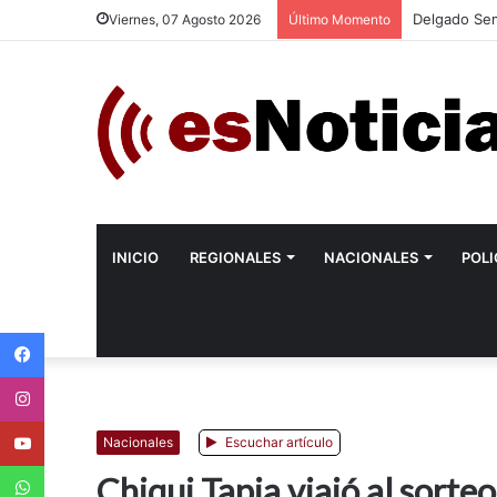
Delgado Sem
Viernes, 07 Agosto 2026
Último Momento
INICIO
REGIONALES
NACIONALES
POLI
Facebook
Instagram
Youtube
Nacionales
Escuchar artículo
WhatsApp
Chiqui Tapia viajó al sorte