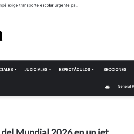
pé exige transporte escolar urgente para la ESRN 106 de Romagnoli y 
CIALES
JUDICIALES
ESPECTÁCULOS
SECCIONES
General Roca
o del Mundial 2026 en un jet