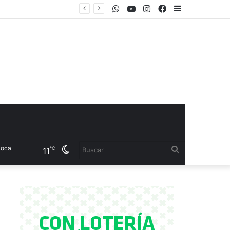
WhatsApp
Youtube
Instagram
Facebook
Sidebar
el CET 17
Cambiar
Buscar
℃
11
modo