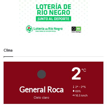
Clima
2
℃
General Roca
2º - 2º%
69%
16.5 km/h
Cielo claro