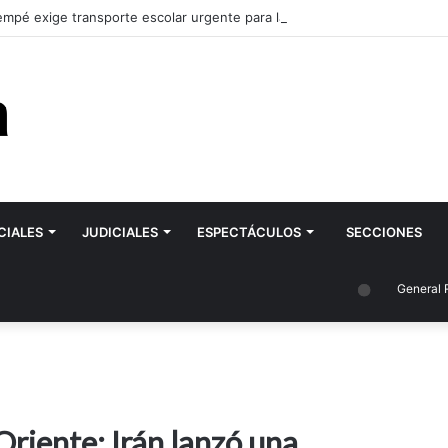
mpé exige transporte escolar urgente para la ESRN 106 de Romagnoli y
CIALES
JUDICIALES
ESPECTÁCULOS
SECCIONES
General Roca
Oriente: Irán lanzó una