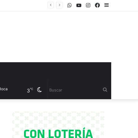
WhatsApp
Youtube
Instagram
Facebook
Sidebar
 el CET 17
Cambiar
Buscar
℃
3
modo