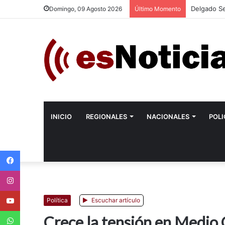
Delgado Se
Domingo, 09 Agosto 2026
Último Momento
INICIO
REGIONALES
NACIONALES
POLI
Facebook
Instagram
Youtube
Política
Escuchar artículo
WhatsApp
Crece la tensión en Medio 