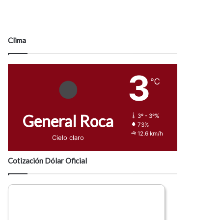
Clima
3
℃
General Roca
3º - 3º%
73%
12.6 km/h
Cielo claro
Cotización Dólar Oficial