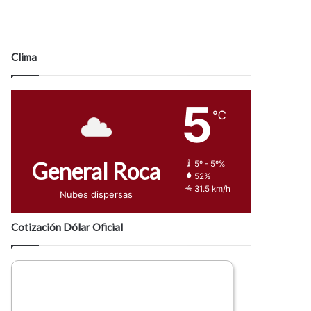
Clima
5
℃
General Roca
5º - 5º%
52%
31.5 km/h
Nubes dispersas
Cotización Dólar Oficial