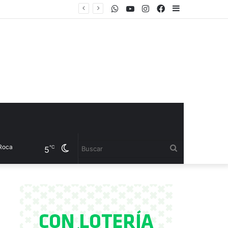
WhatsApp
Youtube
Instagram
Facebook
Sidebar
el CET 17
Cambiar
Buscar
℃
5
modo