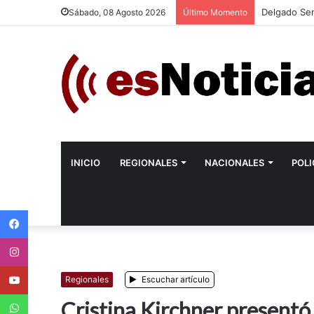
Delgado Sem
Sábado, 08 Agosto 2026
Último Momento
INICIO
REGIONALES
NACIONALES
POLI
Facebook
Instagram
Youtube
Regionales
Escuchar artículo
WhatsApp
Cristina Kirchner presentó l