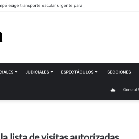
pé exige transporte escolar urgente para la ESRN 106 de Romagnoli y 
CIALES
JUDICIALES
ESPECTÁCULOS
SECCIONES
General Roca
a lista de visitas autorizadas