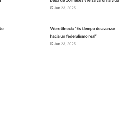
n
beba de 10 meses y le salvaron la vida
Jun 23, 2025
de
Weretilneck: “Es tiempo de avanzar
hacia un federalismo real”
Jun 23, 2025