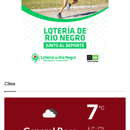
Clima
7
℃
7º - 7º%