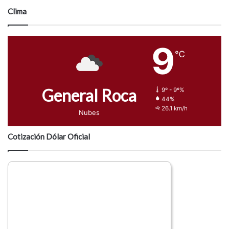
Clima
9
℃
General Roca
9º - 9º%
44%
26.1 km/h
Nubes
Cotización Dólar Oficial