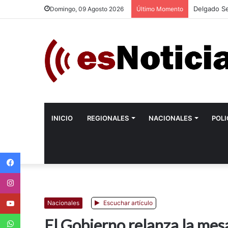
Delgado Se
Domingo, 09 Agosto 2026
Último Momento
INICIO
REGIONALES
NACIONALES
POLI
Facebook
Instagram
Youtube
Nacionales
Escuchar artículo
WhatsApp
El Gobierno relanza la mesa 