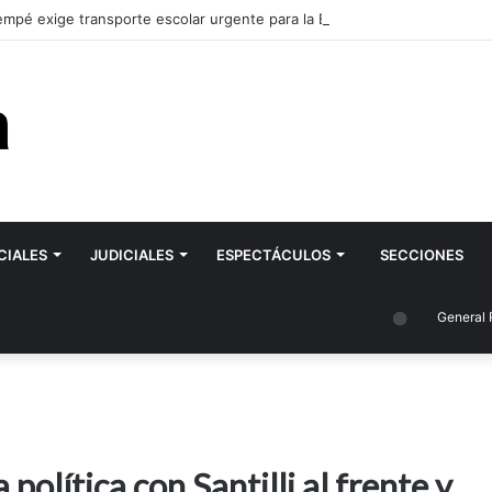
mpé exige transporte escolar urgente para la ESRN 106 de Romagnoli y
CIALES
JUDICIALES
ESPECTÁCULOS
SECCIONES
General Roca
política con Santilli al frente y