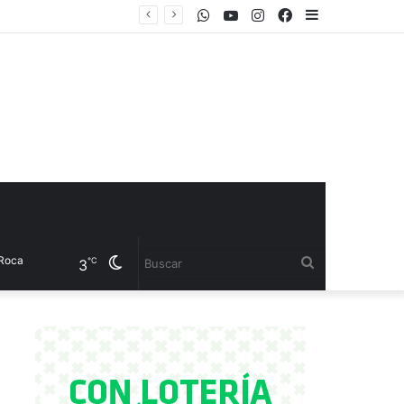
WhatsApp
Youtube
Instagram
Facebook
Sidebar
 el CET 17
Cambiar
Buscar
℃
3
modo