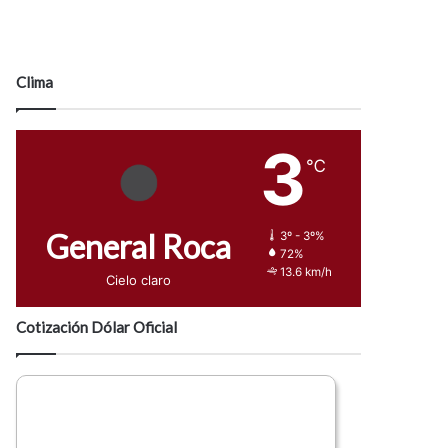
Clima
3
℃
General Roca
3º - 3º%
72%
13.6 km/h
Cielo claro
Cotización Dólar Oficial