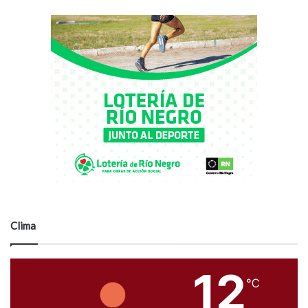
Clima
12
℃