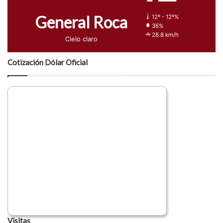
General Roca
12º - 12º%
36%
28.8 km/h
Cielo claro
Cotización Dólar Oficial
Visitas