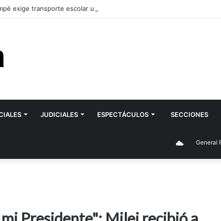
pé exige transporte escolar urgente para la ESRN 106 de Romagnoli y 
CIALES
JUDICIALES
ESPECTÁCULOS
SECCIONES
General Roca
mi Presidente": Milei recibió a