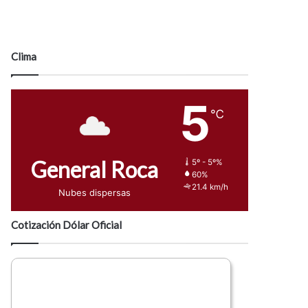
Clima
5
℃
General Roca
5º - 5º%
60%
21.4 km/h
Nubes dispersas
Cotización Dólar Oficial