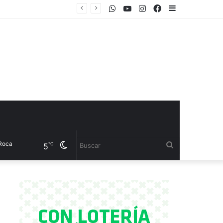
WhatsApp
Youtube
Instagram
Facebook
Sidebar
el CET 17
Cambiar
Buscar
℃
5
modo