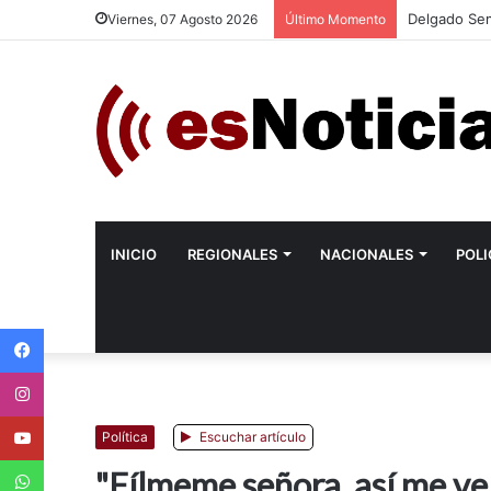
Delgado Sem
Viernes, 07 Agosto 2026
Último Momento
INICIO
REGIONALES
NACIONALES
POLI
Facebook
Instagram
Youtube
Política
Escuchar artículo
WhatsApp
"Fílmeme señora, así me ve 