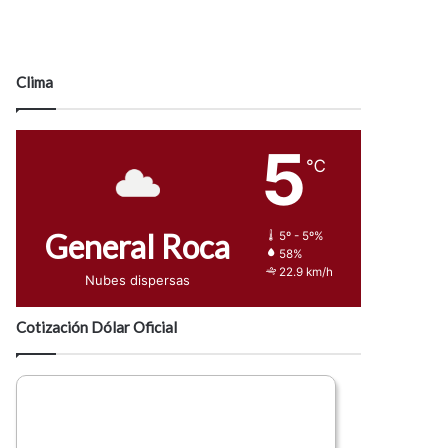
Clima
5
℃
General Roca
5º - 5º%
58%
22.9 km/h
Nubes dispersas
Cotización Dólar Oficial