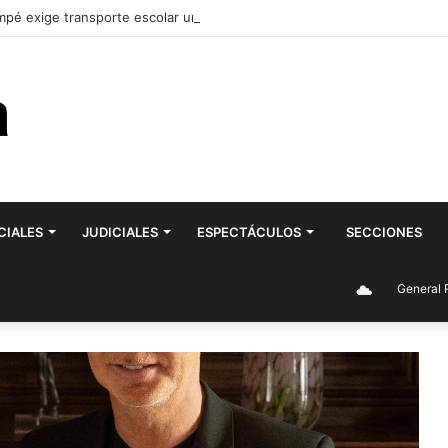
pé exige transporte escolar urgente para la ESRN 106 de Romagnoli y 
CIALES
JUDICIALES
ESPECTÁCULOS
SECCIONES
General Roca