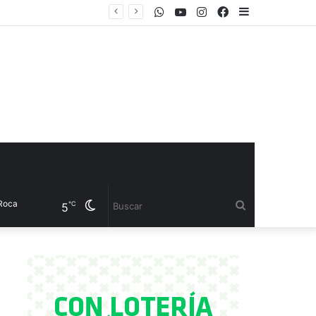
WhatsApp
Youtube
Instagram
Facebook
Sidebar
el CET 17
Cambiar
Buscar
℃
5
modo