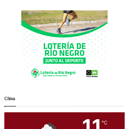
Clima
11
℃