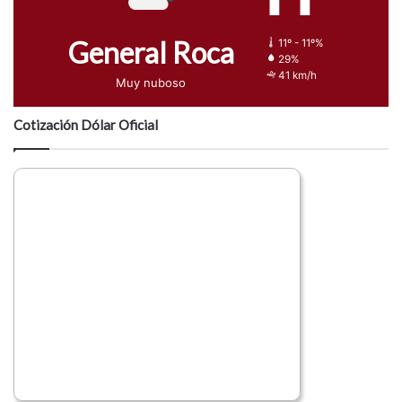
General Roca
11º - 11º%
29%
41 km/h
Muy nuboso
Cotización Dólar Oficial