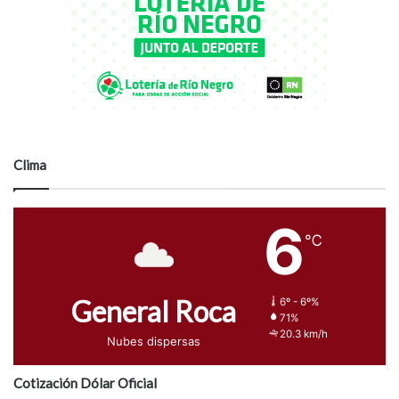
Clima
6
℃
General Roca
6º - 6º%
71%
20.3 km/h
Nubes dispersas
Cotización Dólar Oficial