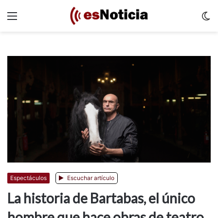
Menu
C
m
Espectáculos
Escuchar artículo
La historia de Bartabas, el único
hombre que hace obras de teatro