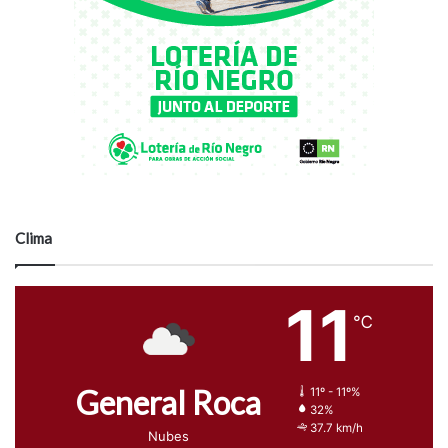
Clima
11
℃
General Roca
11º - 11º%
32%
37.7 km/h
Nubes