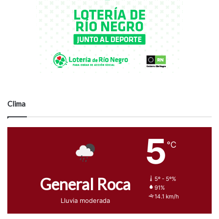
Clima
5
℃
General Roca
5º - 5º%
91%
14.1 km/h
Lluvia moderada