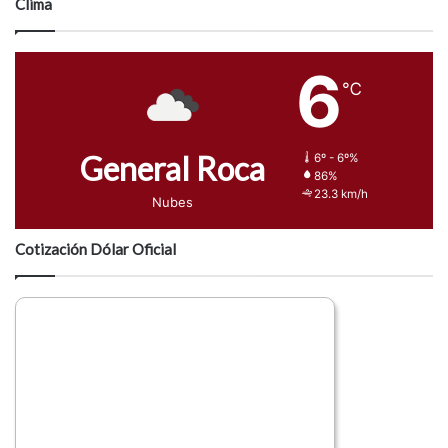
Clima
6
℃
General Roca
6º - 6º%
86%
23.3 km/h
Nubes
Cotización Dólar Oficial