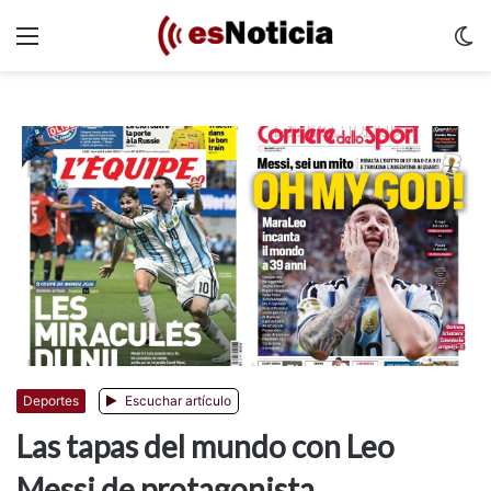
Menu
C
m
Deportes
Escuchar artículo
Las tapas del mundo con Leo
Messi de protagonista