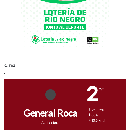
Clima
2
℃
General Roca
2º - 2º%
68%
16.5 km/h
Cielo claro