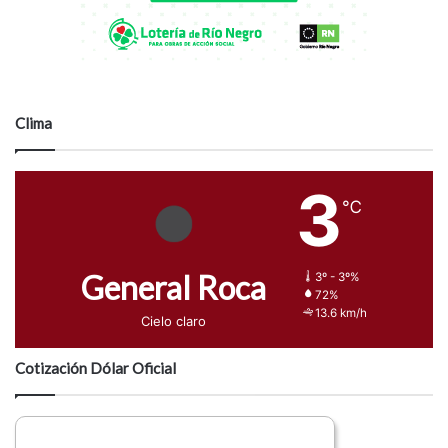
Clima
3
℃
General Roca
3º - 3º%
72%
13.6 km/h
Cielo claro
Cotización Dólar Oficial