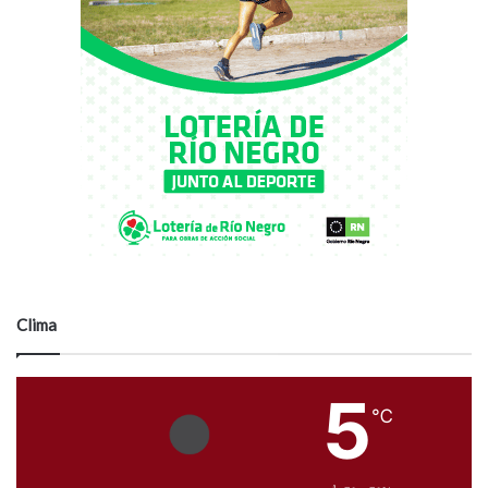
Clima
5
℃