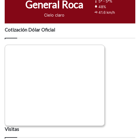
General Roca
5º - 5º%
48%
41.6 km/h
Cielo claro
Cotización Dólar Oficial
Visitas