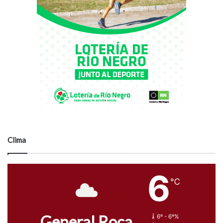
Clima
6
℃
General Roca
6º - 6º%