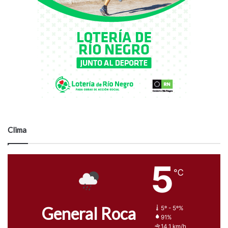
Clima
5
℃
General Roca
5º - 5º%
91%
14.1 km/h