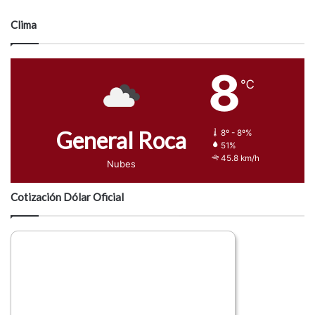
Clima
8
℃
General Roca
8º - 8º%
51%
45.8 km/h
Nubes
Cotización Dólar Oficial