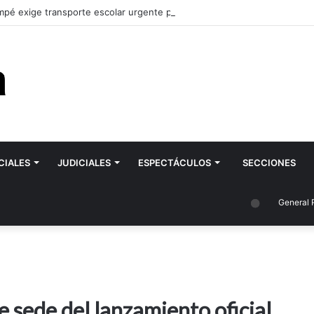
pé exige transporte escolar urgente para la ESRN 106 de Romagnoli y 
CIALES
JUDICIALES
ESPECTÁCULOS
SECCIONES
General Roca
 sede del lanzamiento oficial