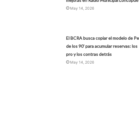
mejoras en Radio Municipal Loncopué
May 14, 2026
El BCRA busca copiar el modelo de Pe
de los 90' para acumular reservas: los
pro y los contras detrás
May 14, 2026