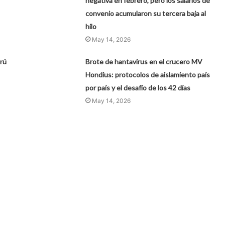
negativa en febrero, pero los salarios de
convenio acumularon su tercera baja al
hilo
May 14, 2026
rú
Brote de hantavirus en el crucero MV
Hondius: protocolos de aislamiento país
por país y el desafío de los 42 días
May 14, 2026