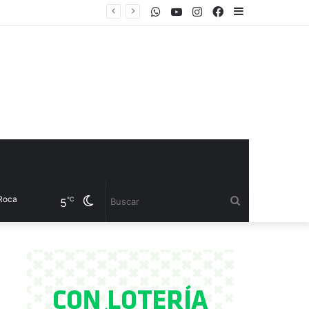
WhatsApp
Youtube
Instagram
Facebook
Sidebar
el CET 17
Cambiar
Buscar
℃
5
modo