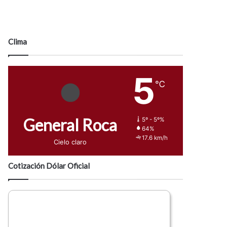
Clima
5
℃
General Roca
5º - 5º%
64%
17.6 km/h
Cielo claro
Cotización Dólar Oficial