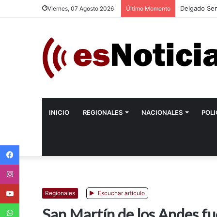
Delgado Sem
Viernes, 07 Agosto 2026
Último Momento
INICIO
REGIONALES
NACIONALES
POLI
Facebook
Instagram
Youtube
Regionales
Escuchar artículo
WhatsApp
San Martín de los Andes fue