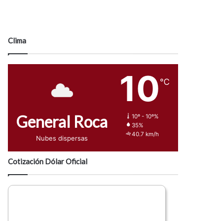
Clima
10
℃
General Roca
10º - 10º%
35%
40.7 km/h
Nubes dispersas
Cotización Dólar Oficial