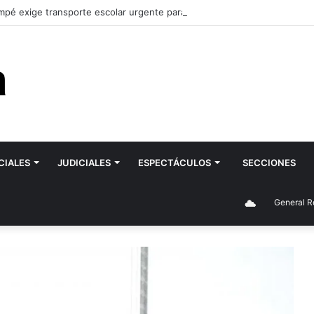
pé exige transporte escolar urgente para la ESRN 106 de Romagnoli y 
CIALES
JUDICIALES
ESPECTÁCULOS
SECCIONES
General Roca