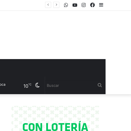
WhatsApp
Youtube
Instagram
Facebook
Sidebar
el CET 17
Cambiar
Buscar
℃
10
modo