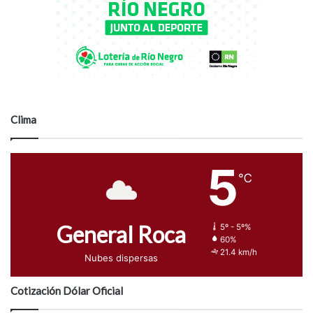
Clima
5
℃
General Roca
5º - 5º%
60%
21.4 km/h
Nubes dispersas
Cotización Dólar Oficial