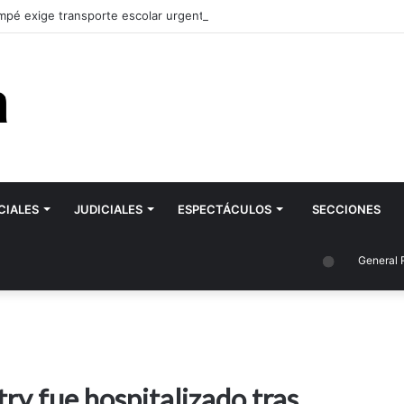
pé exige transporte escolar urgente para la ESRN 106 de Romagnoli y 
CIALES
JUDICIALES
ESPECTÁCULOS
SECCIONES
General Roca
ry fue hospitalizado tras