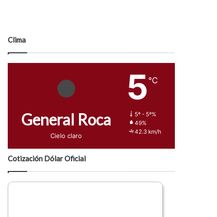
Clima
5
℃
General Roca
5º - 5º%
49%
42.3 km/h
Cielo claro
Cotización Dólar Oficial