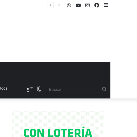
WhatsApp
Youtube
Instagram
Facebook
Sidebar
el CET 17
Cambiar
Buscar
℃
5
modo