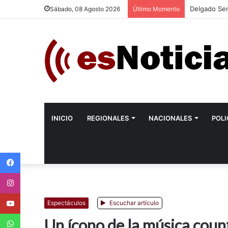
Delgado Sem
Sábado, 08 Agosto 2026
Último Momento
INICIO
REGIONALES
NACIONALES
POLI
Facebook
Instagram
Youtube
Espectáculos
Escuchar artículo
WhatsApp
Un ícono de la música count