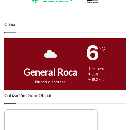
Clima
6
℃
General Roca
6º - 6º%
60%
16.3 km/h
Nubes dispersas
Cotización Dólar Oficial