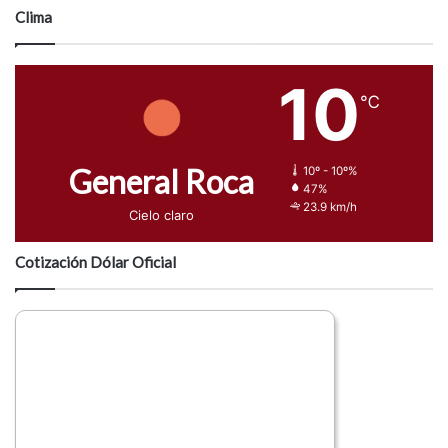
Clima
10
℃
General Roca
10º - 10º%
47%
23.9 km/h
Cielo claro
Cotización Dólar Oficial