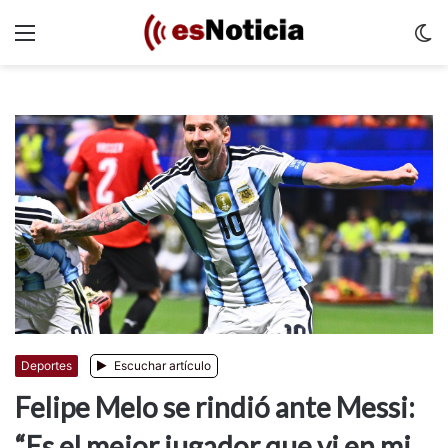
Menu
C
m
Deportes
Escuchar artículo
Felipe Melo se rindió ante Messi:
“Es el mejor jugador que vi en mi