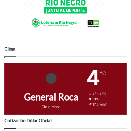
Clima
4
℃
General Roca
4º - 4º%
61%
17.5 km/h
Cielo claro
Cotización Dólar Oficial